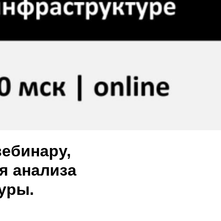
вебинару,
я анализа
уры.