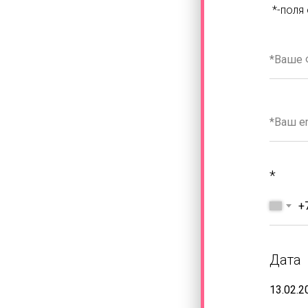
*-поля
*
+
Дата