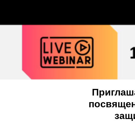
Приглаша
посвящен
защ