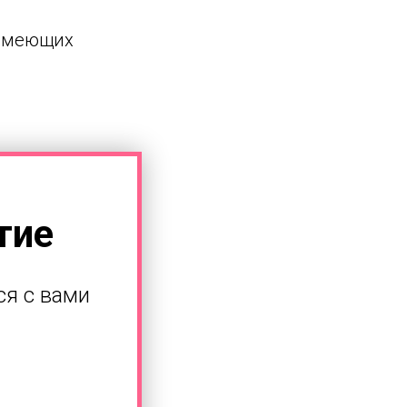
 имеющих
тие
ся с вами