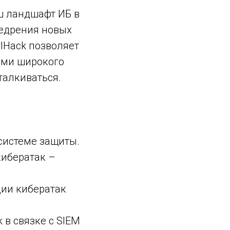
ш ландшафт ИБ в
недрения новых
rlHack позволяет
ами широкого
талкиваться.
системе защиты.
кибератак –
ии кибератак
в связке с SIEM